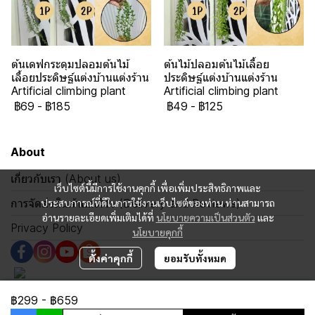
ต้นเดฟกระดุมปลอมต้นไม้
ต้นไม้ปลอมต้นไม้เลื้อย
เลื้อยประดิษฐ์แต่งบ้านแต่งร้าน
ประดิษฐ์แต่งบ้านแต่งร้าน
Artificial climbing plant
Artificial climbing plant
฿69
-
฿185
฿49
-
฿125
About
เกี่ยวกับเรา (About us)
เว็บไซต์นี้มีการใช้งานคุกกี้ เพื่อเพิ่มประสิทธิภาพและ
การจัดส่งสินค้าและรีวิว (Delivery and Reviews)
ประสบการณ์ที่ดีในการใช้งานเว็บไซต์ของท่าน ท่านสามารถ
อ่านรายละเอียดเพิ่มเติมได้ที่
นโยบายความเป็นส่วนตัว
และ
Privacy Policy
นโยบายคุกกี้
ตั้งค่าคุกกี้
ยอมรับทั้งหมด
฿299
-
฿659
Copyright 2024 | All Rights Reserved | Powered by MWE