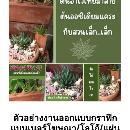
ตัวอย่างงานออกแบบกราฟิก
แบนเนอร์โฆษณา/โลโก้/แผ่น