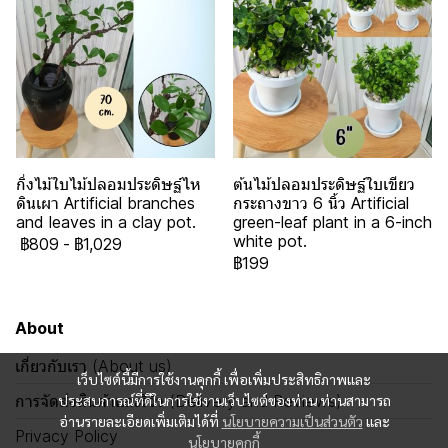
กิ่งไม้ใบไม้ปลอมประดิษฐ์ไห
ต้นไม้ปลอมประดิษฐ์ใบเขียว
ดินเผา Artificial branches
กระถางขาว 6 นิ้ว Artificial
and leaves in a clay pot.
green-leaf plant in a 6-inch
white pot.
฿809
-
฿1,029
฿199
About
เกี่ยวกับเรา (About us)
เว็บไซต์นี้มีการใช้งานคุกกี้ เพื่อเพิ่มประสิทธิภาพและ
การจัดส่งสินค้าและรีวิว (Delivery and Reviews)
ประสบการณ์ที่ดีในการใช้งานเว็บไซต์ของท่าน ท่านสามารถ
อ่านรายละเอียดเพิ่มเติมได้ที่
นโยบายความเป็นส่วนตัว
และ
Privacy Policy
นโยบายคุกกี้