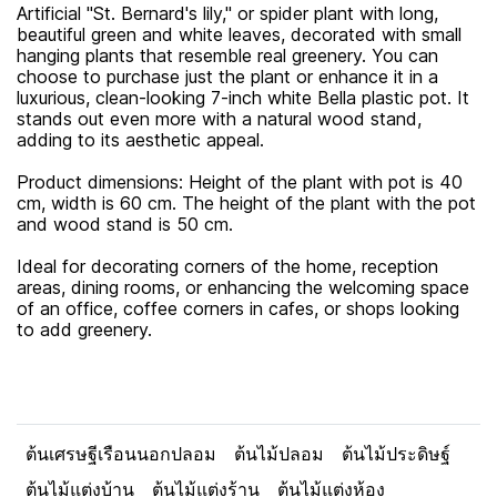
Artificial "St. Bernard's lily," or spider plant with long,
beautiful green and white leaves, decorated with small
hanging plants that resemble real greenery. You can
choose to purchase just the plant or enhance it in a
luxurious, clean-looking 7-inch white Bella plastic pot. It
stands out even more with a natural wood stand,
adding to its aesthetic appeal.
Product dimensions: Height of the plant with pot is 40
cm, width is 60 cm. The height of the plant with the pot
and wood stand is 50 cm.
Ideal for decorating corners of the home, reception
areas, dining rooms, or enhancing the welcoming space
of an office, coffee corners in cafes, or shops looking
to add greenery.
ต้นเศรษฐีเรือนนอกปลอม
ต้นไม้ปลอม
ต้นไม้ประดิษฐ์
ต้นไม้แต่งบ้าน
ต้นไม้แต่งร้าน
ต้นไม้แต่งห้อง