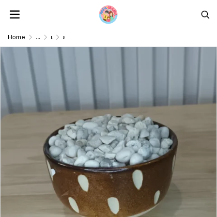
Home
...
แจกัน/ตะกร้า/กระถางต้นไม้ดอกไม้ปลอม Vase/Basket/Pot
กระถางเซรามิกพร้อมโฟมและหินสำหรับต้นไม้ปลอม Ceramic pot with foam and stones.