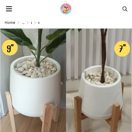
Home
...
แจกัน/ตะกร้า/กระถางต้นไม้ดอกไม้ปลอม Vase/Basket/Pot
กระถางเบลล่า7-9นิ้วพร้อมขาตั้งไม้ Bella 7-9-inch pot with wooden stand