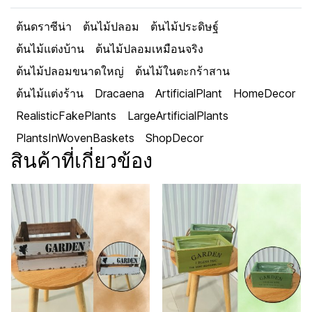
ต้นดราซีน่า
ต้นไม้ปลอม
ต้นไม้ประดิษฐ์
ต้นไม้แต่งบ้าน
ต้นไม้ปลอมเหมือนจริง
ต้นไม้ปลอมขนาดใหญ่
ต้นไม้ในตะกร้าสาน
ต้นไม้แต่งร้าน
Dracaena
ArtificialPlant
HomeDecor
RealisticFakePlants
LargeArtificialPlants
PlantsInWovenBaskets
ShopDecor
สินค้าที่เกี่ยวข้อง