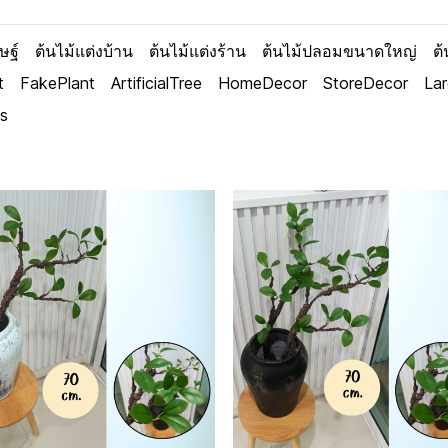
ษฐ์
ต้นไม้แต่งบ้าน
ต้นไม้แต่งร้าน
ต้นไม้ปลอมขนาดใหญ่
ต
t
FakePlant
ArtificialTree
HomeDecor
StoreDecor
La
es