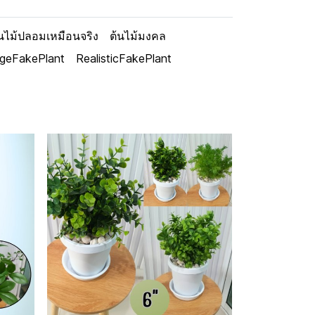
้นไม้ปลอมเหมือนจริง
ต้นไม้มงคล
rgeFakePlant
RealisticFakePlant