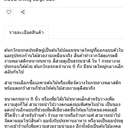
แชร์
รายละเอียดสินค้า
ต้นกวักมรกตประดิษฐ์เป็นต้นไม้ปลอมขนาดใหญ่ที่ออกแบบตัวใบ
และรูปทรงก้านได้สวยงามเหมือนจริง สินค้าทำจากวัสดุเกรดดี
งานพลาสติกหนาทนทาน สีสวยดูเป็นธรรมชาติ ใน 1 กระถางจะ
ประกอบได้ด้วย ต้นกวักมรกตจำนวน 6 กิ่ง มีขนาดใหญ่กลางเล็ก
สลับกันไป
สามารถเลือกซื้อเฉพาะต้นไม้หรือเพิ่มจัดวางในกระถางพลาสติก
พร้อมตะกร้าสานก็ช่วยให้ต้นไม้สวยงามดูดีสมจริง
ขนาดกระถาง 8 นิ้ว หรือเพิ่มโต๊ะไม้ขนาดเล็กสำหรับวางเพิ่ม
ความสูงก็ได้ สามารถนำไปวางตกแต่งมุมพิเศษในบ้าน เป็นของ
แต่งบ้านอีกแบบที่ช่วยเพิ่มสีเขียวสดชื่นให้มุมโปรดของคุณดูมี
ชีวิตชีวา สำหรับร้านค้า ร้านอาหารหรือร้านกาแฟ สามารถนำไป
จัดตามมุมโชว์สินค้า มุมนั่งรับประทานอาหาร หรือจะเป็นมุมประตู
ทางเข้าร้านก็เพิ่มความสวยงามน่ามอง อีกทั้งยังเป็นต้นไม้มงคล