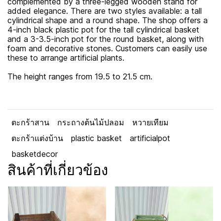
complemented by a three-legged wooden stand for
added elegance. There are two styles available: a tall
cylindrical shape and a round shape. The shop offers a
4-inch black plastic pot for the tall cylindrical basket
and a 3-3.5-inch pot for the round basket, along with
foam and decorative stones. Customers can easily use
these to arrange artificial plants.
The height ranges from 19.5 to 21.5 cm.
ตะกร้าสาน
กระถางต้นไม้ปลอม
หวายเทียม
ตะกร้าแต่งบ้าน
plastic basket
artificialpot
basketdecor
สินค้าที่เกี่ยวข้อง