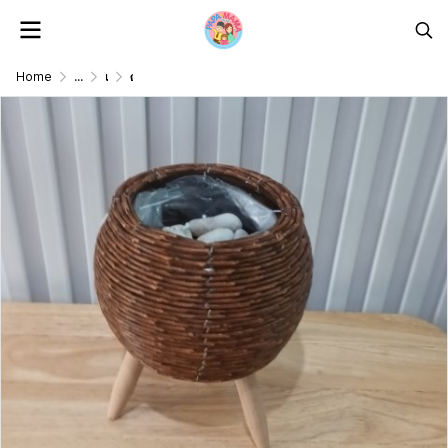
Home
...
แจกัน/ตะกร้า/กระถางต้นไม้ดอกไม้ปลอม Vase/Basket/Pot
ตะกร้าสานหวายเทียม (พลาสติก) ขาตั้งไม้ Wicker basket (plastic) with a wooden stand