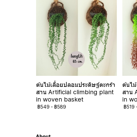
ต้นไม้เลื้อยปลอมประดิษฐ์ตะกร้า
ต้นไม
สาน Artificial climbing plant
สาน A
in woven basket
in w
฿549
-
฿589
฿519
About