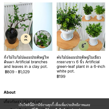
กิ่งไม้ใบไม้ปลอมประดิษฐ์ไห
ต้นไม้ปลอมประดิษฐ์ใบเขียว
ดินเผา Artificial branches
กระถางขาว 6 นิ้ว Artificial
and leaves in a clay pot.
green-leaf plant in a 6-inch
white pot.
฿809
-
฿1,029
฿199
About
เกี่ยวกับเรา (About us)
เว็บไซต์นี้มีการใช้งานคุกกี้ เพื่อเพิ่มประสิทธิภาพและ