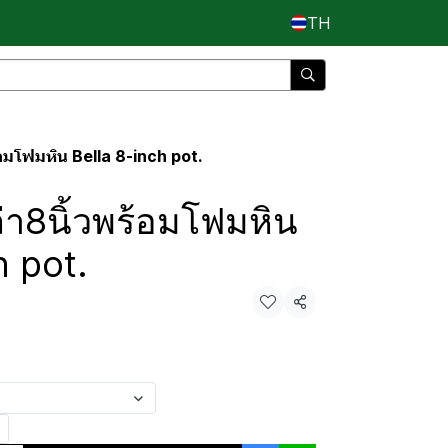
TH
อมโฟมหิน Bella 8-inch pot.
า8นิ้วพร้อมโฟมหิน
h pot.
แชร์