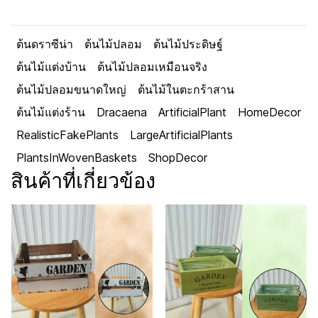
ต้นดราซีน่า
ต้นไม้ปลอม
ต้นไม้ประดิษฐ์
ต้นไม้แต่งบ้าน
ต้นไม้ปลอมเหมือนจริง
ต้นไม้ปลอมขนาดใหญ่
ต้นไม้ในตะกร้าสาน
ต้นไม้แต่งร้าน
Dracaena
ArtificialPlant
HomeDecor
RealisticFakePlants
LargeArtificialPlants
PlantsInWovenBaskets
ShopDecor
สินค้าที่เกี่ยวข้อง