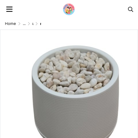
Home
...
แจกัน/ตะกร้า/กระถางต้นไม้ดอกไม้ปลอม Vase/Basket/Pot
กระถางเบลล่า7-9นิ้วพร้อมขาตั้งไม้ Bella 7-9-inch pot with wooden stand