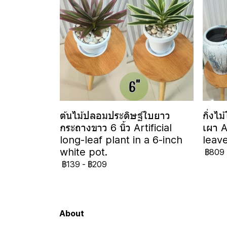
ต้นไม้ปลอมประดิษฐ์ใบยาว
กิ่งไ
กระถางขาว 6 นิ้ว Artificial
เผา A
long-leaf plant in a 6-inch
leave
white pot.
฿809
฿139
-
฿209
About