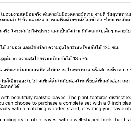
บสวยงามเหมือนจริง ต้นสวยใบมีลวดลายชัดเจน งานดี วัสดุทนทาน
ะเบลล่า 9 นิ้ว และยังสามารถเสริมด้วยขาตั้งไม้เข้าชุด ช่วยยกระด
ง โครงต้นไม้ได้รูปทรง แตกเป็นกิ่งก้าน มีกิ่งแตกใบเล็กๆ หลายใบ
งไม้ งานสวยและเรียบร้อย ความสูงโดยรวมพร้อมต้นไม้ 120 ซม.
บหรูดูดีมาก ความสุงโดยรวมพร้อมต้นไม้ 135 ซม.
อห้องรับแขกในมุมออฟฟิศ สำนักงาน โรงพยาบาล หรือสถานที่ราชการ
บสีเขียวของใบไม้ ดูเพิ่มสีสันให้กับห้องโทนเรียบสีพื้นผนังอ่อน 
นิมอลก็ได้
e with beautifully realistic leaves. The plant features distinct 
you can choose to purchase a complete set with a 9-inch plas
eauty with a matching wooden stand, elevating your favourit
sembling real croton leaves, with a well-shaped trunk that br