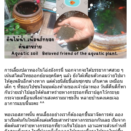
การเลี้ยงปลาทองในโอ่งมังกรนี่ นอกจากจะได้บรรยากาศสวย ๆ
เน้นสไตล์ไทยออกย้อนยุคนิดๆ แล้ว ยังได้เพื่อนตัวกลมว่ายไปมา
ให้ดูเพลินอีกต่างหาก แต่ด้วยนิสัยขี้เล่นซุกซน เกินคาด เหมือน
เด็ก ๆ ที่ชอบไปซนในมุมต้องห้ามของเจ้าปลาทอง วันดีคืนดีก็พา
กันว่ายเข้าไปลุยให้ต้นสาหร่ายหางกระรอกที่เราปลูกไว้กระจุย
กระจายเหมือนเพิ่งผ่านสงครามมาซะงั้น หลายบ้านคงเคยเจอ
อาการแบบนี้นะคะ ^^
พอเจอสภาพนั้น คนเลี้ยงอย่างเราก็ต้องลุกขึ้นมาจัดการค่ะ ลอง
มาเริ่มต้นกันใหม่ตั้งแต่เตรียมสาหร่ายหางกระรอกกันเลย เริ่มจาก
ตัดต้นสาหร่ายหางกระรอกที่ยาวเกินไปออก เอาเฉพาะส่วนก้านที่