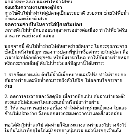
ลดสารพิษในน้ำ และทำให้น้ำใสขึ้น
ส่งเสริมความงามของตู้ปลา
การใช้ดินไม้น้ำทำให้ตู้ปลาดูเป็นธรรมชาติ สวยงาม ช่วยให้พืชน้ำ
ตั้งตรงและเรียงตัวสวย
ลดความจำเป็นในการใส่ปุ๋ยเสริมบ่อย
เพราะดินไม้น้ำมักปล่อยธาตุอาหารอย่างต่อเนื่อง ทำให้พืชได้รับ
สารอาหารอย่างสม่ำเสมอ
นอกจากนี้ ดินไม้น้ำช่วยให้ต้นสาหร่ายยึดเกาะ ไม่กระจุยกระจาย
ซึ่งเป็นหนึ่งในปัญหาของการปลูกพืชน้ำหรือสาหร่ายในตู้ปลา คือ
เวลาปลาปล่อยตัวซุกซน หรือมีแรงน้ำไหล ทำให้ต้นสาหร่ายหลุด
หรือกระจายเต็มตู้ ดินไม้น้ำช่วยแก้ปัญหานี้ได้เพราะ:
1. รากยึดเกาะแน่น ดินไม้น้ำมีเนื้อหยาบและโปร่ง ทำให้รากของ
ต้นสาหร่ายและพืชน้ำสามารถฝังตัวได้ลึก ไม่ลอยหรือกระจาย
ง่าย
2. ลดการกระจายของวัสดุพืช เมื่อรากยึดแน่น ต้นสาหร่ายจะตั้ง
ตรงและไม่ล้มเวลาโดนกระแสน้ำหรือปลาว่ายผ่าน
3. ให้สารอาหารอย่างต่อเนื่อง ทำให้ต้นสาหร่ายแข็งแรง ใบและ
ก้านไม่เปราะง่าย จึงทนต่อแรงกระแทกจากน้ำและสิ่งแวดล้อม
พอใส่ดินไม้น้ำลงไป สุดท้ายก็จับกระถางสาหร่ายลงไปวางฝังไว้
ในดินไม้น้ำที่อยู่ในโอ่งมังกรอย่างนุ่มนวล แล้วนั่งรอดูเจ้าแก๊ง