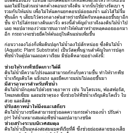
ยังสดแข็งแรง ใบที่ปลายก็เด็ดออกให้หมดเพื่อรอให้รากใหม่ขึ้น
และไม่มีใบส่วนเน่าตกค้างตอนเราฝังดิน จากนั้นใช้ยางรัดเบา ๆ
รวมกันให้แน่น เพื่อไม่ให้แตกแยกตอนปล่อยลงน้ำ แล้วใส่ไม้จิ้ม
ฟันเล็ก ๆ เสียบไว้ตรงกลางต้นสาหร่ายที่มัดกันหลุดลอยขึ้นมาอีก
ชั้น นำไปใส่กระถางดินเผาจิ๋ว ตรงนี้สำคัญถ้าเราฝังลงดินไม้น้ำไป
เลย พอปลาทองว่ายมาชนอาจทำให้ต้นสาหร่ายหลุดลอยออกมา
อีก กระถางจะช่วยยึดให้ต้นอยู่ในดินแน่นเพิ่มขึ้น
ก่อนวางลงโอ่งก็เพิ่มดินปลูกไม้น้ำลงไปสักหน่อย ซึ่งดินไม้น้ำ
(Aquatic Plant Substrate) เป็นวัสดุพื้นฐานสำคัญในการปลูก
พืชน้ำในตู้ปลาและอควาเรียม มีข้อดีหลายอย่างดังนี้:
ช่วยให้รากพืชยึดเกาะได้ดี
ดินไม้น้ำมีความโปร่งและสามารถกักเก็บความชื้น ทำให้รากพืช
น้ำเจริญเติบโต แข็งแรง และยึดเกาะแน่นไม่ลอยขึ้นมา
มีสารอาหารสำหรับพืชน้ำ
ดินไม้น้ำมักอุดมไปด้วยธาตุอาหาร เช่น ไนโตรเจน, ฟอสฟอรัส,
โพแทสเซียม และแร่ธาตุรอง ซึ่งช่วยให้พืชน้ำเจริญเติบโตเร็ว ใบ
สวย และสีสด
ปรับสภาพน้ำให้นิ่งและเสถียร
ดินไม้น้ำบางชนิดสามารถช่วยลดความกระด้างของน้ำ ปรับค่า
pH ให้น้ำเหมาะสมต่อพืชน้ำและปลาบางชนิด
ช่วยสร้างระบบนิเวศสมดุล
ดินไม้น้ำเป็นแหล่งสะสมแบคทีเรียที่ดี ซึ่งช่วยย่อยสลายของเสีย