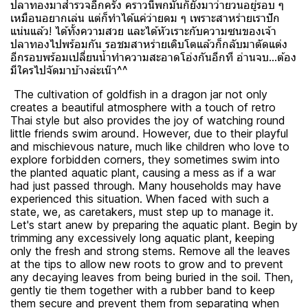
ปลาทองมาสำรวจอีกครั้ง คราวนี้พกมันก็ยังมาว่ายวนอยู่รอบ ๆ
เหมือนอยากเล่น แต่ก็ทำได้แค่ว่ายดม ๆ เพราะสาหร่ายเราปัก
แน่นแล้ว! ได้ทั้งความสวย และได้หัวเราะกับความซนของเจ้า
ปลาทองไปพร้อมกัน รอชมสาหร่ายเติบโตแล้วก็กลับมาตัดแต่ง
อีกรอบพร้อมเปลี่ยนน้ำทำความสะอาดโอ่งกันอีกที อ่านจบ...ต้อง
มีใครไปจัดมาบ้างล่ะเน๊า^^
The cultivation of goldfish in a dragon jar not only
creates a beautiful atmosphere with a touch of retro
Thai style but also provides the joy of watching round
little friends swim around. However, due to their playful
and mischievous nature, much like children who love to
explore forbidden corners, they sometimes swim into
the planted aquatic plant, causing a mess as if a war
had just passed through. Many households may have
experienced this situation. When faced with such a
state, we, as caretakers, must step up to manage it.
Let's start anew by preparing the aquatic plant. Begin by
trimming any excessively long aquatic plant, keeping
only the fresh and strong stems. Remove all the leaves
at the tips to allow new roots to grow and to prevent
any decaying leaves from being buried in the soil. Then,
gently tie them together with a rubber band to keep
them secure and prevent them from separating when