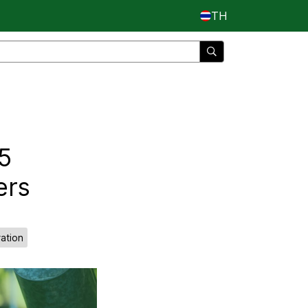
TH
 5
ers
ation