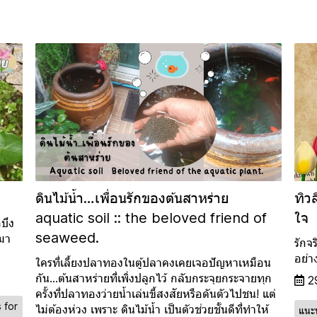
ดินไม้น้ำ…เพื่อนรักของต้นสาหร่าย
ทิว
aquatic soil :: the beloved friend of
ใจ
บึง
seaweed.
 มา
รักจ
อย่า
ใครที่เลี้ยงปลาทองในตู้ปลาคงเคยเจอปัญหาเหมือน
กัน…ต้นสาหร่ายที่เพิ่งปลูกไว้ กลับกระจุยกระจายทุก
2
ครั้งที่ปลาทองว่ายน้ำเล่นขี้สงสัยหรือดันตัวไปชน! แต่
 for
ไม่ต้องห่วง เพราะ ดินไม้น้ำ เป็นตัวช่วยชั้นดีที่ทำให้
แนะ