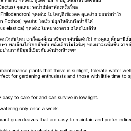
e Plant) จุดเด่น: ดูแลง่ายมาก อยู่ได้แม้ในที่แสงน้อย
ctus) จุดเด่น: รดน้ำสัปดาห์ละครั้งก็พอ
Philodendron) จุดเด่น: ใบใหญ่สีเขียวสด ดูแลง่าย ชอบร่มรำไร
n Pothos) จุดเด่น: โตเร็ว ปลูกในดินหรือน้ำก็ได้
cus elastica) จุดเด่น: ใบหนาเงาสวย สไตล์โมเดิร์น
ใครสนใจต้นไหน เราก็ลองศึกษาเริ่มจากค้นชื่อต้นไม้ การดูแล ศึกษานิ
ษา พอเลี้ยงได้รอดสักต้น พลังเขียวในใจร่มๆ ของเราจะเพิ่มขึ้น จากต้
้ายบ้านเราก็มีมุมสีเขียวกับเค้าบ้างเน๊าะๆๆๆ
-maintenance plants that thrive in sunlight, tolerate water wel
rfect for gardening enthusiasts and those with little time to s
y easy to care for and can survive in low light.
s watering only once a week.
brant green leaves that are easy to maintain and prefer indirec
ickly and can be planted in soil or water.