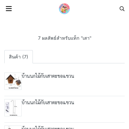
7 ผลลัพธ์สำหรับแท็ก "เสา"
สินค้า (7)
บ้านนกไม้กับเสาตะขอแขวน
บ้านนกไม้กับเสาตะขอแขวน
บ้านนกไม้กับเสาตะขอแขวน