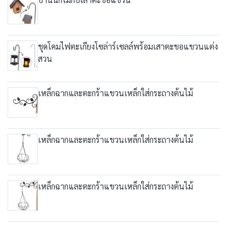
ชุดโคมไฟตะเกียงโซล่าร์เซลล์พร้อมเสาตะขอแขวนแต่ง
สวน
เหล็กฉากและตะกร้าแขวนเหล็กใส่กระถางต้นไม้
เหล็กฉากและตะกร้าแขวนเหล็กใส่กระถางต้นไม้
เหล็กฉากและตะกร้าแขวนเหล็กใส่กระถางต้นไม้