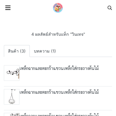
4 ผลลัพธ์สำหรับแท็ก "วินเทจ"
สินค้า (3)
บทความ (1)
เหล็กฉากและตะกร้าแขวนเหล็กใส่กระถางต้นไม้
เหล็กฉากและตะกร้าแขวนเหล็กใส่กระถางต้นไม้
เหล็กฉากและตะกร้าแขวนเหล็กใส่กระถางต้นไม้