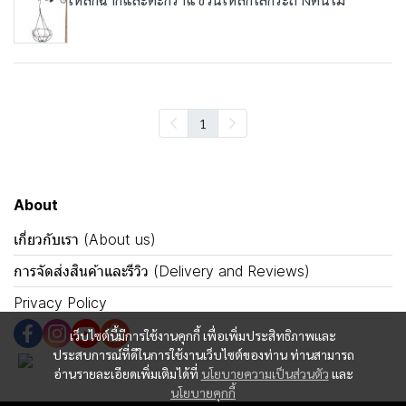
1
About
เกี่ยวกับเรา (About us)
การจัดส่งสินค้าและรีวิว (Delivery and Reviews)
Privacy Policy
เว็บไซต์นี้มีการใช้งานคุกกี้ เพื่อเพิ่มประสิทธิภาพและ
ประสบการณ์ที่ดีในการใช้งานเว็บไซต์ของท่าน ท่านสามารถ
อ่านรายละเอียดเพิ่มเติมได้ที่
นโยบายความเป็นส่วนตัว
และ
นโยบายคุกกี้