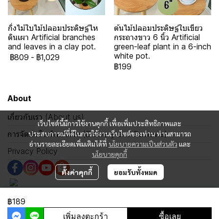
กิ่งไม้ใบไม้ปลอมประดิษฐ์ไห
ต้นไม้ปลอมประดิษฐ์ใบเขียว
ดินเผา Artificial branches
กระถางขาว 6 นิ้ว Artificial
and leaves in a clay pot.
green-leaf plant in a 6-inch
white pot.
฿809
-
฿1,029
฿199
About
เกี่ยวกับเรา (About us)
เว็บไซต์นี้มีการใช้งานคุกกี้ เพื่อเพิ่มประสิทธิภาพและ
การจัดส่งสินค้าและรีวิว (Delivery and Reviews)
ประสบการณ์ที่ดีในการใช้งานเว็บไซต์ของท่าน ท่านสามารถ
อ่านรายละเอียดเพิ่มเติมได้ที่
นโยบายความเป็นส่วนตัว
และ
Privacy Policy
นโยบายคุกกี้
ตั้งค่าคุกกี้
ยอมรับทั้งหมด
฿189
Copyright 2024 | All Rights Reserved | Powered by MWE
เพิ่มลงตะกร้า
ซื้อเลย