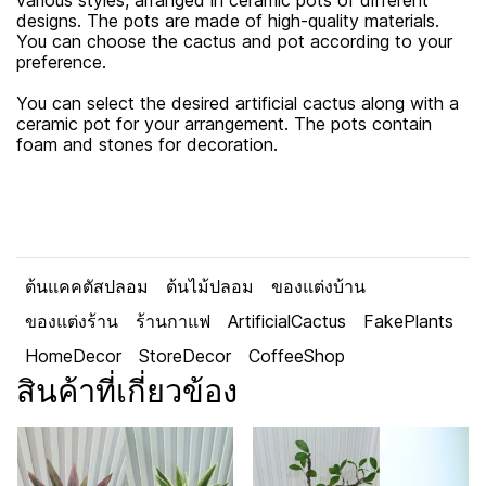
various styles, arranged in ceramic pots of different
designs. The pots are made of high-quality materials.
You can choose the cactus and pot according to your
preference.
You can select the desired artificial cactus along with a
ceramic pot for your arrangement. The pots contain
foam and stones for decoration.
ต้นแคคตัสปลอม
ต้นไม้ปลอม
ของแต่งบ้าน
ของแต่งร้าน
ร้านกาแฟ
ArtificialCactus
FakePlants
HomeDecor
StoreDecor
CoffeeShop
สินค้าที่เกี่ยวข้อง