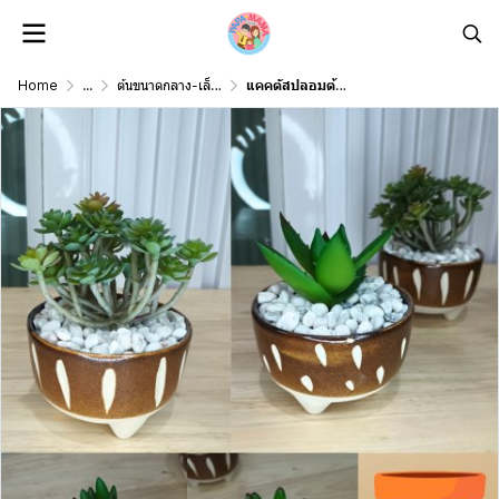
Home
...
ต้นขนาดกลาง-เล็ก Middle-Small Size
แคคตัสปลอมต้นไม้ประดิษฐ์ในกระถางเซรามิก Artificial cactus in a ceramic pot.