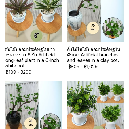
ต้นไม้ปลอมประดิษฐ์ใบยาว
กิ่งไม้ใบไม้ปลอมประดิษฐ์ไห
กระถางขาว 6 นิ้ว Artificial
ดินเผา Artificial branches
long-leaf plant in a 6-inch
and leaves in a clay pot.
white pot.
฿809
-
฿1,029
฿139
-
฿209