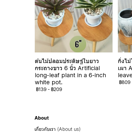
ต้นไม้ปลอมประดิษฐ์ใบยาว
กิ่งไ
กระถางขาว 6 นิ้ว Artificial
เผา A
long-leaf plant in a 6-inch
leave
white pot.
฿809
฿139
-
฿209
About
เกี่ยวกับเรา (About us)