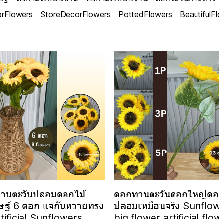
rFlowers
StoreDecorFlowers
PottedFlowers
BeautifulF
านตะวันปลอมดอกไม้
ดอกทานตะวันดอกใหญ่ดอ
ษฐ์ 6 ดอก แจกันหวายทรง
ปลอมเหมือนจริง Sunflo
rtificial Sunflowers
big flower artificial flo