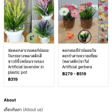
ช่อดอกลาเวนเดอร์ปลอม
ดอกเยอบีร่าปลอมใน
ในกระถางพลาสติกสี
ตะกร้าสานหวายเทียม
ขาว6นิ้วพร้อมจานรอง
(พลาสติก)ขาไม้
Artificial lavender in
Artificial gerbera
plastic pot
฿279
-
฿519
฿319
About
เกี่ยวกับเรา (About us)