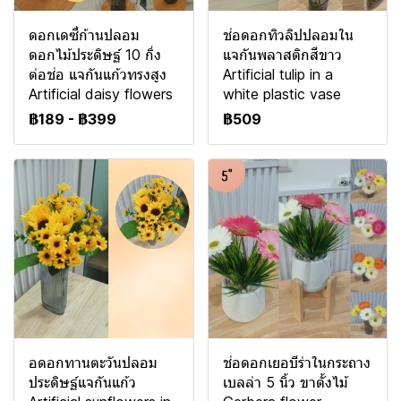
ดอกเดซี่ก้านปลอม
ช่อดอกทิวลิปปลอมใน
ดอกไม้ประดิษฐ์ 10 กิ่ง
แจกันพลาสติกสีขาว
ต่อช่อ แจกันแก้วทรงสูง
Artificial tulip in a
Artificial daisy flowers
white plastic vase
฿189
-
฿399
฿509
อดอกทานตะวันปลอม
ช่อดอกเยอบีร่าในกระถาง
ประดิษฐ์แจกันแก้ว
เบลล่า 5 นิ้ว ขาตั้งไม้