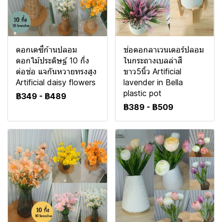
ดอกเดซี่ก้านปลอม
ช่อดอกลาเวนเดอร์ปลอม
ดอกไม้ประดิษฐ์ 10 กิ่ง
ในกระถางเบลล่าสี
ต่อช่อ แจกันหวายทรงสูง
ขาว5นิ้ว Artificial
Artificial daisy flowers
lavender in Bella
plastic pot
฿349
-
฿489
฿389
-
฿509